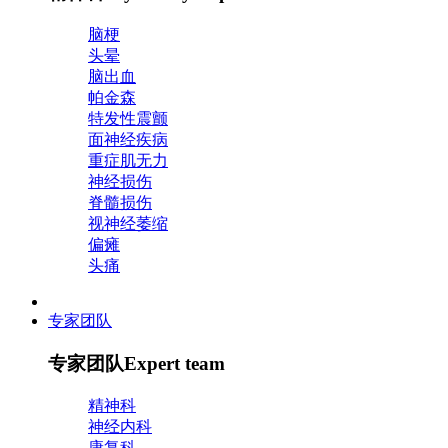
脑梗
头晕
脑出血
帕金森
特发性震颤
面神经疾病
重症肌无力
神经损伤
脊髓损伤
视神经萎缩
偏瘫
头痛
专家团队
专家团队
Expert team
精神科
神经内科
康复科