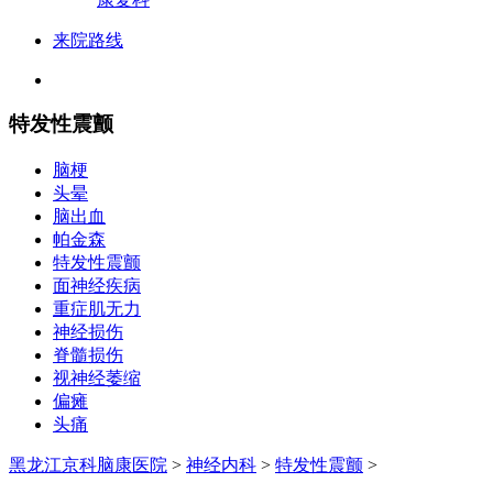
来院路线
特发性震颤
脑梗
头晕
脑出血
帕金森
特发性震颤
面神经疾病
重症肌无力
神经损伤
脊髓损伤
视神经萎缩
偏瘫
头痛
黑龙江京科脑康医院
>
神经内科
>
特发性震颤
>